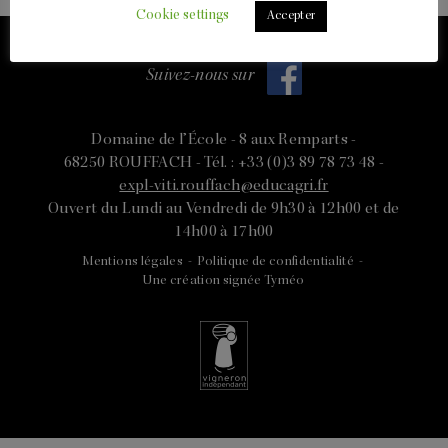
Cookie settings
Accepter
Suivez-nous sur
Domaine de l’École -
8 aux Remparts -
68250 ROUFFACH -
Tél. : +33 (0)3 89 78 73 48 -
expl-viti.rouffach@educagri.fr
Ouvert du Lundi au Vendredi de 9h30 à 12h00 et de
14h00 à 17h00
Mentions légales
-
Politique de confidentialité
-
Une création signée Tyméo